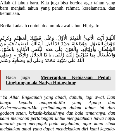
Allah di tahun baru. Kita juga bisa berdoa agar tahun yang
baru menjadi tahun yang penuh rahmat, keselamatan, dan
kemuliaan.
Berikut adalah contoh doa untuk awal tahun Hijriyah:
اَللّهُمَّ أَنْتَ الْأَبَدِيُّ الْقَدِيْمُ الْأَوَّلُ، وَعَلَى فَضْلِكَ الْعَظِيْمِ وَكَرِيْمِ
جُوْدِكَ الْمُعَوَّلِ. وَهَذَاعَامٌ جَدْيُدٌ قَدْ أَقْبَل. أَسْأَلُكَ الْعِصْمَةَ فِيْهِ مَنَ
الشْيْطَانِ وَأَوْلِيَائِهِ، وِالْعَوْنَ عَلَى هَذه النَّفْسِ الأَمَّارَةِ بِالسُّوْءِ،
وَالْاشْتِغَالِ بِمَا يُقَرِّبُنِيْ إِلَيْكَ زُلْفَى، يَا ذَا الْجَلَالِ وَالْإِكْرَامِ وَصَلَّي
اللهُ عَلَي سَيّدِنَا مُحَمّدً وَعَلَى اَلِهِ وَصَحْبِه وَسَلَّم
Baca juga
Menerapkan Kebiasaan Peduli
Lingkungan ala Nadya Hutagalung
“Ya Allah Engkaulah yang abadi, dahulu, lagi awal. Dan
hanya kepada anugerah-Mu yang Agung dan
Kedermawanan-Mu perlindungan dalam tahun ini dari
godaan setan, kekasih-kekasihnya dan bala tentaranya. dan
kami memohon pertolongan untuk mengalahkan hawa nafsu
amarah yang mengajak pada kejahatan, agar kami sibuk
melakukan amal yang dapat mendekatkan diri kami kepada-