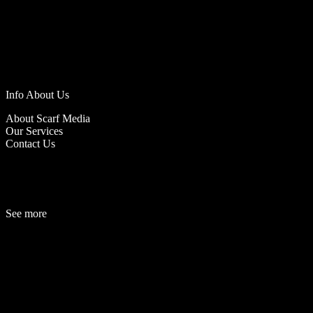
Info About Us
About Scarf Media
Our Services
Contact Us
See more
Fashion
Be
a
uty
Lifestyle
Travelogue
Cover Story
Hot News
References