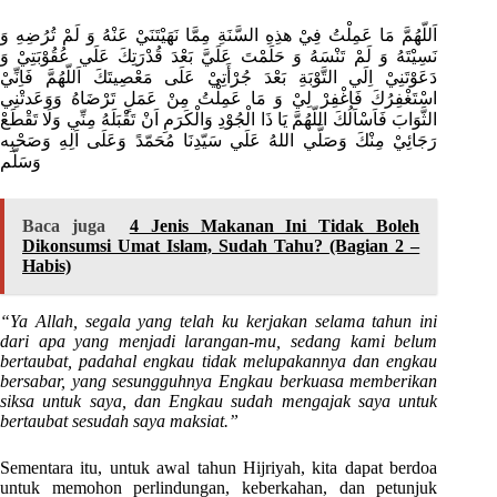
اَللّهُمَّ مَا عَمِلْتُ فِيْ هذِهِ السَّنَةِ مِمَّا نَهَيْتَنَيْ عَنْهُ وَ لَمْ تُرُضِهِ وَ
نَسِيْتَهُ وَ لَمْ تَنْسَهُ وَ حَلَمْتَ عَلَيَّ بَعْدَ قُدْرَتِكَ عَلَي عُقُوْبَتِيْ وَ
دَعَوْتَنِيْ اِلَي التَّوْبَةِ بَعْدَ جُرْأَتِيْ عَلَى مَعْصِيتَكَ اَللّهُمَّ فَاِنِّيْ
اسْتَغْفِرُكَ فَاغْفِرْ لِيْ وَ مَا عَمِلْتُ مِنْ عَمَلٍ تَرْضَاهُ وَوَعَدتْنِي
الثَّوَابَ فَاَسْاَلُكَ اللّهُمَّ يَا ذَا الْجُوْدِ وَالْكَرَمِ اَنْ تَقْبَلَهُ مِنِّي وَلَا تَقْطَعْ
رَجَائِيْ مِنْكَ وَصَلَّي اللهُ عَلَي سَيّدِنَا مُحَمّدً وَعَلَى اَلِهِ وَصَحْبِه
وَسَلَّم
Baca juga
4 Jenis Makanan Ini Tidak Boleh
Dikonsumsi Umat Islam, Sudah Tahu? (Bagian 2 –
Habis)
“Ya Allah, segala yang telah ku kerjakan selama tahun ini
dari apa yang menjadi larangan-mu, sedang kami belum
bertaubat, padahal engkau tidak melupakannya dan engkau
bersabar, yang sesungguhnya Engkau berkuasa memberikan
siksa untuk saya, dan Engkau sudah mengajak saya untuk
bertaubat sesudah saya maksiat.”
Sementara itu, untuk awal tahun Hijriyah, kita dapat berdoa
untuk memohon perlindungan, keberkahan, dan petunjuk