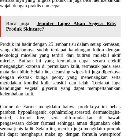
kemasannya yang ringkas produk ini juga bisa membersihkan
wajah dengan praktis dan cepat.
Baca juga
Jennifer Lopez Akan Segera Rilis
Produk Skincare?
Produk ini hadir dengan 25 lembar tisu dalam setiap kemasan,
yang didalamnya sudah terdapat kandungan lotion dengan
teknologi micellar yang terdiri dari butiran molekul aktif
micelle. Butiran ini yang kemudian dapat secara efektif
mengangkat kotoran di permukaan kulit, termasuk pada area
mata dan bibir. Selain itu, cleansing wipes ini juga diperkaya
dengan ekstrak bunga peony yang menenangkan serta
meredakan kondisi kulit sensitif dan lelah. Terdapat juga
kandungan vegetal glyserin yang dapat mempertahankan
kelembaban kulit.
Corine de Farme mengklaim bahwa produknya ini bebas
paraben, hypoallergenic, opthalmologist-tested, dermatologist-
tested, alcohol free, serta diformulasikan di bawah
pengawasan dokter farmasi sehingga aman digunakan oleh
semua jenis kulit. Selain itu, mereka juga mengklaim produk
ini dapat menghapus make up dengan formula waterproof