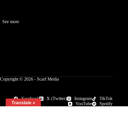
See more
Fashion
Be
a
uty
Lifestyle
Travelogue
Cover Story
Hot News
References
Copyright © 2026 - Scarf Media
Facebook
X (Twitter)
Instagram
TikTok
Translate »
YouTube
Spotify