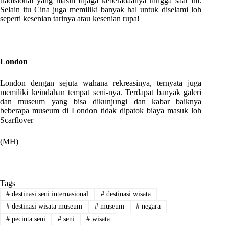
tradisional yang masih dijaga keberadaanya hingga saat ini.
Selain itu Cina juga memiliki banyak hal untuk diselami loh
seperti kesenian tarinya atau kesenian rupa!
London
London dengan sejuta wahana rekreasinya, ternyata juga
memiliki keindahan tempat seni-nya. Terdapat banyak galeri
dan museum yang bisa dikunjungi dan kabar baiknya
beberapa museum di London tidak dipatok biaya masuk loh
Scarflover
(MH)
Tags
#
destinasi seni internasional
#
destinasi wisata
#
destinasi wisata museum
#
museum
#
negara
#
pecinta seni
#
seni
#
wisata