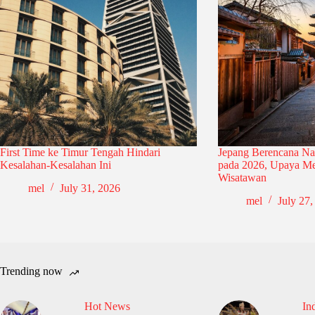
First Time ke Timur Tengah Hindari
Jepang Berencana Na
Kesalahan-Kesalahan Ini
pada 2026, Upaya Me
Wisatawan
mel
July 31, 2026
mel
July 27,
Trending now
Hot News
In