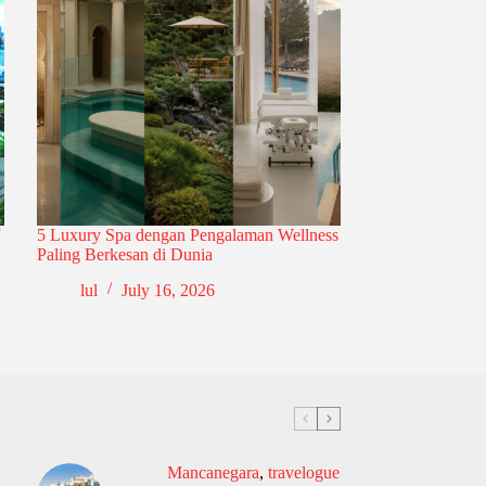
5 Luxury Spa dengan Pengalaman Wellness
Paling Berkesan di Dunia
lul
July 16, 2026
Mancanegara
,
travelogue