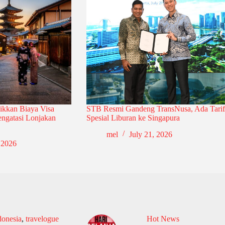
ikkan Biaya Visa
STB Resmi Gandeng TransNusa, Ada Tarif
ngatasi Lonjakan
Spesial Liburan ke Singapura
mel
July 21, 2026
 2026
donesia
,
travelogue
Hot News