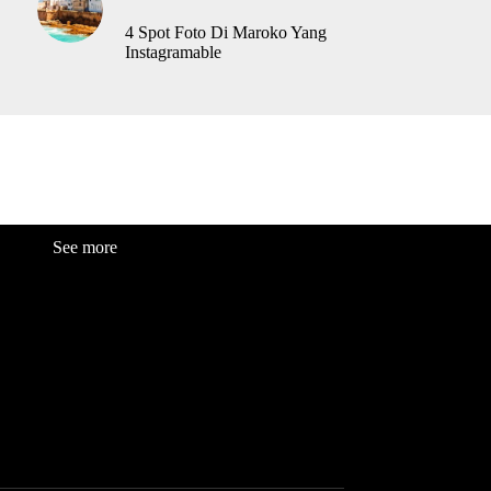
4 Spot Foto Di Maroko Yang
Instagramable
See more
Fashion
Be
a
uty
Lifestyle
Travelogue
Cover Story
Hot News
References