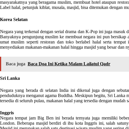
masyarakatnya yang beragama muslim, membuat hotel ataupun restora
Label halal, petunjuk kiblat, musala, masjid, bisa ditemukan dengan m
Korea Selatan
Negara yang terkenal dengan serial drama dan K-Pop ini juga masuk 
Banyaknya pengunjung muslim ke membuat negara ini pun bersikap ak
umat muslim seperti restoran dan toko berlabel halal serta temp
menyediakan makanan-makanan halal hingga masjid yang besar dan n
Baca juga
Baca Doa Ini Ketika Malam Lailatul Qadr
Sri Lanka
Negara yang berada di selatan India ini dikenal juga dengan sebuta
penduduknya menganut agama Buddha. Meskipun begitu, Sri Lanka memi
tersedia di seluruh pulau, makanan halal yang tersedia dengan mudah
Inggris
Negara tempat jam Big Ben ini berada ternyata juga memiliki beber
London. Beberapa masjid berdiri di ibu kota Inggris ini, salah satuny
Mesjid ini merupakan salah satu destinasi wisata muslim yang sering d