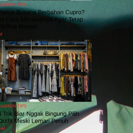
FASHION TIPS
Punya Busana Berbahan Cupro?
Ini Cara Merawatnya Agar Tetap
Terlihat Mewah
ul
FASHION TIPS
5 Trik Biar Nggak Bingung Pilih
Outfit Meski Lemari Penuh
mel