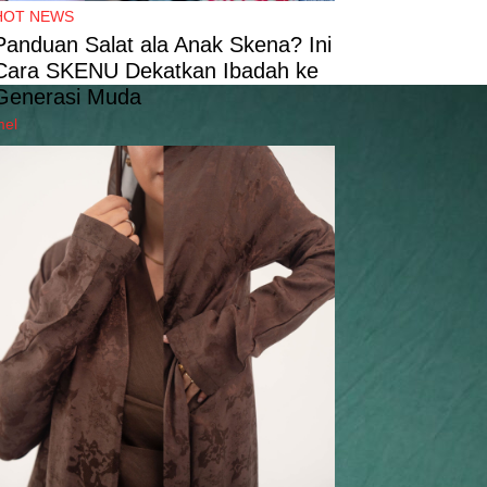
HOT NEWS
Panduan Salat ala Anak Skena? Ini
Cara SKENU Dekatkan Ibadah ke
Generasi Muda
mel