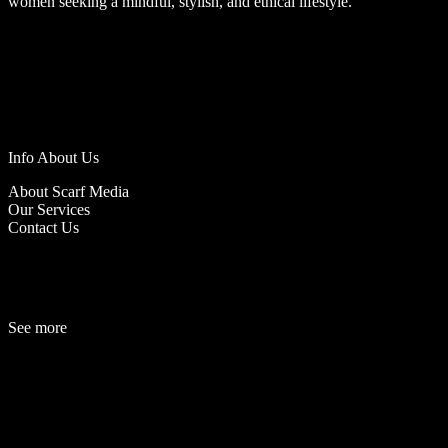
women seeking a mindful, stylish, and ethical lifestyle.
Info About Us
About Scarf Media
Our Services
Contact Us
See more
Fashion
Be
a
uty
Lifestyle
Travelogue
Cover Story