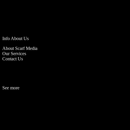
Info About Us
About Scarf Media
Our Services
Contact Us
See more
Fashion
Be
a
uty
Lifestyle
Travelogue
Cover Story
Hot News
References