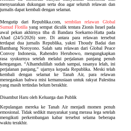
menyuarakan dukungan serta doa agar seluruh relawan dan
jurnalis dapat kembali dengan selamat.
Mengutip dari Republika.com,
sembilan relawan Global
Sumud Flotilla
yang sempat diculik tentara Zionis Israel pada
awal pekan akhirnya tiba di Bandara Soekarno-Hatta pada
Ahad (24/5/2026) sore. Di antara para relawan tersebut
terdapat dua jurnalis Republika, yakni Thoudy Badai dan
Bambang Noroyono. Salah satu relawan dari Global Peace
Convoy Indonesia, Rahendro Herubowo, mengungkapkan
rasa syukurnya setelah melalui perjalanan panjang penuh
ketegangan. “Alhamdulillah sudah sampai, rasanya lelah, ini
perjalanan panjang,” ujarnya kepada Republika. Meski telah
kembali dengan selamat ke Tanah Air, para relawan
menegaskan bahwa misi kemanusiaan untuk rakyat Palestina
yang masih tertindas belum berakhir.
Disambut Haru oleh Keluarga dan Publik
Kepulangan mereka ke Tanah Air menjadi momen penuh
emosional. Tidak sedikit masyarakat yang merasa lega setelah
mengikuti perkembangan kabar tersebut selama beberapa
waktu terakhir.