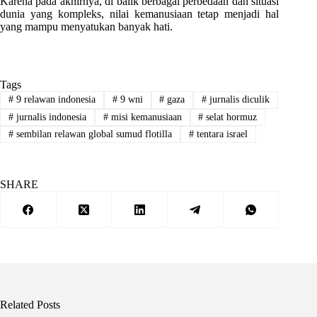
Karena pada akhirnya, di balik berbagai perbedaan dan situasi
dunia yang kompleks, nilai kemanusiaan tetap menjadi hal
yang mampu menyatukan banyak hati.
Tags
#
9 relawan indonesia
#
9 wni
#
gaza
#
jurnalis diculik
#
jurnalis indonesia
#
misi kemanusiaan
#
selat hormuz
#
sembilan relawan global sumud flotilla
#
tentara israel
SHARE
Related Posts