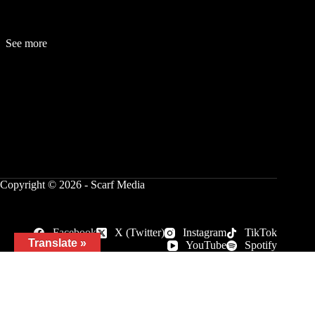
See more
Fashion
Be
a
uty
Lifestyle
Travelogue
Cover Story
Hot News
References
Copyright © 2026 - Scarf Media
Facebook
X (Twitter)
Instagram
TikTok
Translate »
YouTube
Spotify