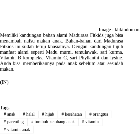
Image : klikindomar
Memiliki kandungan bahan alami Madurasa Fitkids juga bisa
menambah nafsu makan anak. Bahan-bahan dari Madurasa
Fitkids ini sudah teruji khasiatnya. Dengan kandungan tujuh
manfaat alami seperti Madu murni, temulawak, sari kurma,
Vitamin B kompleks, Vitamin C, sari Phyllanthi dan lysine.
Anda bisa memberikannya pada anak sebelum atau sesudah
makan.
(IN)
Tags
#
anak
#
halal
#
hijab
#
kesehatan
#
orangtua
#
parenting
#
tumbuh kembang anak
#
vitamin
#
vitamin anak