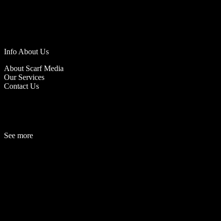
Info About Us
About Scarf Media
Our Services
Contact Us
See more
Fashion
Be
a
uty
Lifestyle
Travelogue
Cover Story
Hot News
References