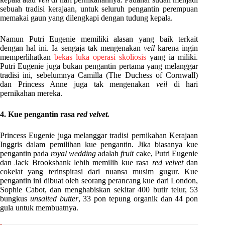
sebuah tradisi kerajaan, untuk seluruh pengantin perempuan
memakai gaun yang dilengkapi dengan tudung kepala.
Namun Putri Eugenie memiliki alasan yang baik terkait
dengan hal ini. Ia sengaja tak mengenakan
veil
karena ingin
memperlihatkan
bekas luka operasi skoliosis
yang ia miliki.
Putri Eugenie juga bukan pengantin pertama yang melanggar
tradisi ini, sebelumnya Camilla (The Duchess of Cornwall)
dan Princess Anne juga tak mengenakan
veil
di hari
pernikahan mereka.
4. Kue pengantin rasa
red velvet.
Princess Eugenie juga melanggar tradisi pernikahan Kerajaan
Inggris dalam pemilihan kue pengantin. Jika biasanya kue
pengantin pada
royal wedding
adalah
fruit
cake, Putri Eugenie
dan Jack Brooksbank lebih memilih kue rasa
red velvet
dan
cokelat yang terinspirasi dari nuansa musim gugur. Kue
pengantin ini dibuat oleh seorang perancang kue dari London,
Sophie Cabot, dan menghabiskan sekitar 400 butir telur, 53
bungkus
unsalted butter
, 33 pon tepung organik dan 44 pon
gula untuk membuatnya.