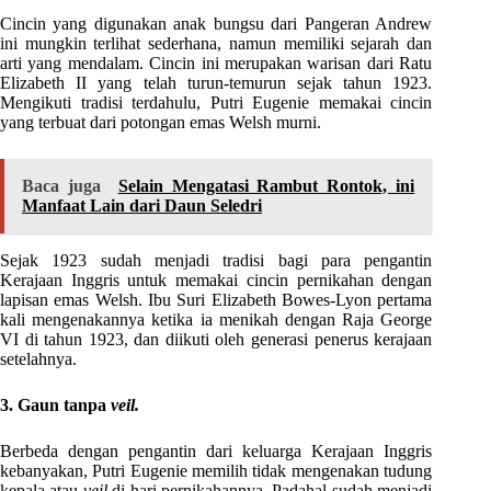
Cincin yang digunakan anak bungsu dari Pangeran Andrew
ini mungkin terlihat sederhana, namun memiliki sejarah dan
arti yang mendalam. Cincin ini merupakan warisan dari Ratu
Elizabeth II yang telah turun-temurun sejak tahun 1923.
Mengikuti tradisi terdahulu, Putri Eugenie memakai cincin
yang terbuat dari potongan emas Welsh murni.
Baca juga
Selain Mengatasi Rambut Rontok, ini
Manfaat Lain dari Daun Seledri
Sejak 1923 sudah menjadi tradisi bagi para pengantin
Kerajaan Inggris untuk memakai cincin pernikahan dengan
lapisan emas Welsh. Ibu Suri Elizabeth Bowes-Lyon pertama
kali mengenakannya ketika ia menikah dengan Raja George
VI di tahun 1923, dan diikuti oleh generasi penerus kerajaan
setelahnya.
3. Gaun tanpa
veil.
Berbeda dengan pengantin dari keluarga Kerajaan Inggris
kebanyakan, Putri Eugenie memilih tidak mengenakan tudung
kepala atau
veil
di hari pernikahannya. Padahal sudah menjadi