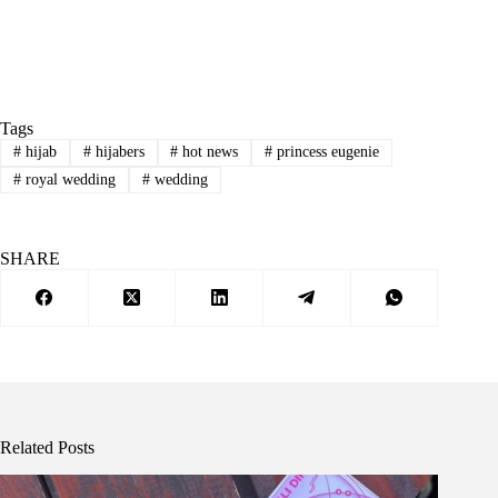
Tags
#
hijab
#
hijabers
#
hot news
#
princess eugenie
#
royal wedding
#
wedding
SHARE
Related Posts