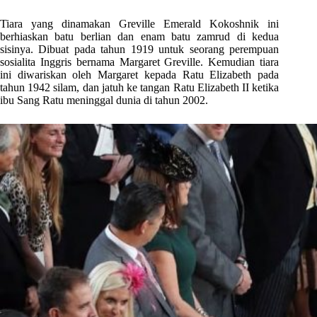
Tiara yang dinamakan Greville Emerald Kokoshnik ini
berhiaskan batu berlian dan enam batu zamrud di kedua
sisinya. Dibuat pada tahun 1919 untuk seorang perempuan
sosialita Inggris bernama Margaret Greville. Kemudian tiara
ini diwariskan oleh Margaret kepada Ratu Elizabeth pada
tahun 1942 silam, dan jatuh ke tangan Ratu Elizabeth II ketika
ibu Sang Ratu meninggal dunia di tahun 2002.