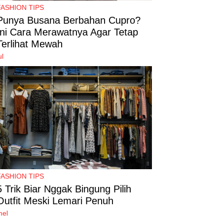
FASHION TIPS
Punya Busana Berbahan Cupro?
Ini Cara Merawatnya Agar Tetap
Terlihat Mewah
ul
FASHION TIPS
5 Trik Biar Nggak Bingung Pilih
Outfit Meski Lemari Penuh
mel