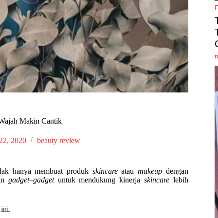
 Wajah Makin Cantik
22, 2020
beauty review
Tidak hanya membuat produk
skincare
atau
makeup
dengan
kan
gadget–gadget
untuk mendukung kinerja
skincare
lebih
ini.