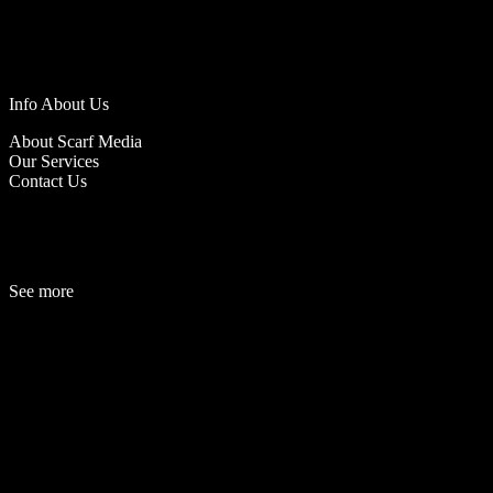
Info About Us
About Scarf Media
Our Services
Contact Us
See more
Fashion
Be
a
uty
Lifestyle
Travelogue
Cover Story
Hot News
References