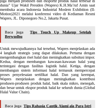
juga menjadi produsen dan eksportir produk halal terbesar di
dunia” Ujar Wakil Presiden (Wapres) K.H.Ma’ruf Amin saat
membuka acara Indonesia Industrial Moslem Exhibition (II-
Motion)2021 melalui konferensi video di Kediaman Resmi
Wapres, JL. Diponegoro No.2, Jakarta Pusat.
Baca juga
Tips Touch Up Makeup Setelah
Berwudhu
Untuk mewujudkannya hal tersebut, Wapres menjelaskan ada
4 langkah strategis yang dapat dilakukan. Pertama dengan
mengembangkan riset halal dan meningkatkan subsitusi impor.
Kedua, dengan membangun kawasan-kawasan halal yang
terintegasi dengan fasilitas logistik halal. Ketiga, dengan
membangun sistem informasi halal termasuk mempercepat
proses penyelesaian sertifikat halal. Dan yang keempat,
Wapres menjelaskan dengan meningkatkan kontribusi
produsen-produsen produk halal, baik skala mikro, menegah,
dan besar untuk ekspor produk halal ke seluruh dunia (Global
Halal Value Chain).
Baca juga
Tips Rahasia Cantik Alami ala Para Istri