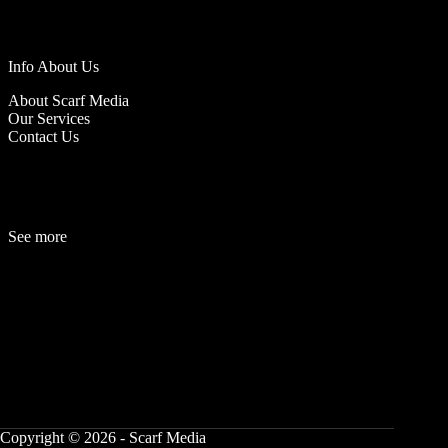
Info About Us
About Scarf Media
Our Services
Contact Us
See more
Fashion
Be
a
uty
Lifestyle
Travelogue
Cover Story
Hot News
References
Copyright © 2026 - Scarf Media