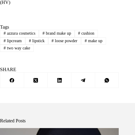
(HV)
Tags
#
azzura cosmetics
#
brand make up
#
cushion
#
lipcream
#
lipstick
#
loose powder
#
make up
#
two way cake
SHARE
Related Posts