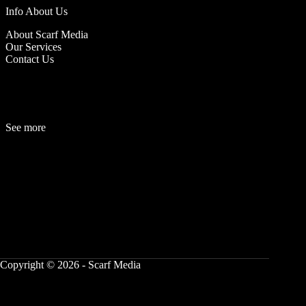
Info About Us
About Scarf Media
Our Services
Contact Us
See more
Fashion
Be
a
uty
Lifestyle
Travelogue
Cover Story
Hot News
References
Copyright © 2026 - Scarf Media