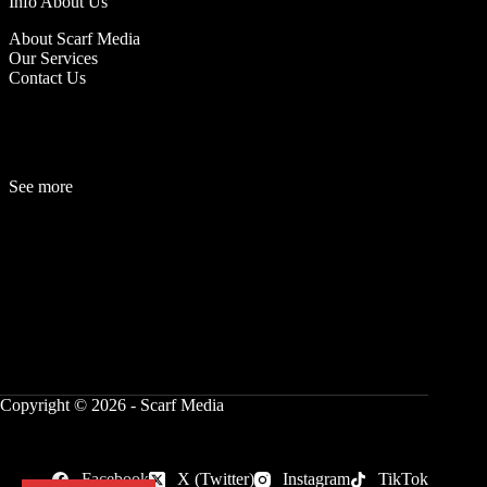
Info About Us
About Scarf Media
Our Services
Contact Us
See more
Fashion
Be
a
uty
Lifestyle
Travelogue
Cover Story
Hot News
References
Copyright © 2026 - Scarf Media
Facebook
X (Twitter)
Instagram
TikTok