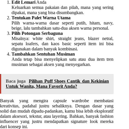
Edit Lemari
Anda
Keluarkan semua pakaian dan pilah, mana yang sering
dipakai, mana yang bisa disumbangkan.
Tentukan Palet Warna Utama
Pilih warna-warna dasar seperti putih, hitam, navy,
beige, lalu tambahkan satu-dua aksen warna personal.
Pilih Potongan Serbaguna
Misalnya: white shirt, straight jeans, blazer netral,
sepatu loafers, dan kaos basic seperti item ini bisa
digunakan dalam banyak kombinasi.
Tambahkan Sentuhan Musiman
Anda tetap bisa menyelipkan satu atau dua item tren
musiman sebagai aksen yang menyegarkan.
Baca juga
Pilihan Puff Shoes Cantik dan Kekinian
Untuk Wanita, Mana Favorit Anda?
Banyak yang mengira capsule wardrobe membatasi
kreativitas, padahal justru sebaliknya. Dengan dasar yang
solid dan mudah dipadu-padankan, kamu bisa lebih eksploratif
dalam aksesori, tekstur, atau layering. Bahkan, banyak fashion
influencer yang justru mendapatkan signature look mereka
dari konsep ini.