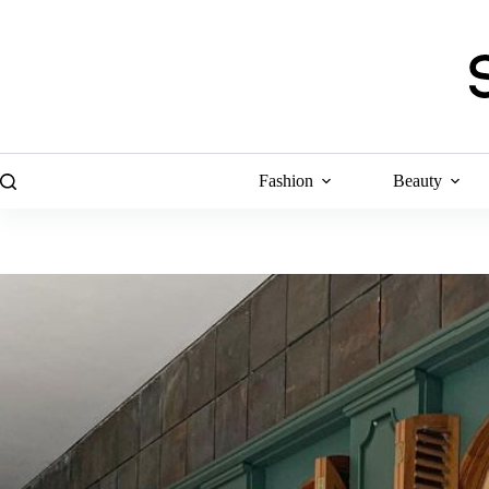
Skip
to
content
Fashion
Beauty