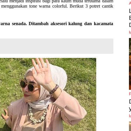
selalu menjadi inspirasi bagi para kaum muda terutama dalam
 menggunakan tone warna colorful. Berikut 3 potret cantik
rna senada. Ditambah aksesori kalung dan kacamata
l
l