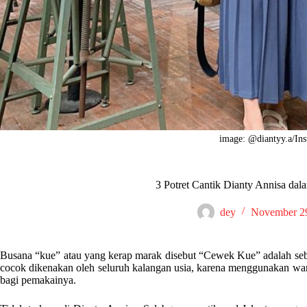
image: @diantyy.a/In
3 Potret Cantik Dianty Annisa da
dey
November 29
Busana “kue” atau yang kerap marak disebut “Cewek Kue” adalah seb
cocok dikenakan oleh seluruh kalangan usia, karena menggunakan wa
bagi pemakainya.