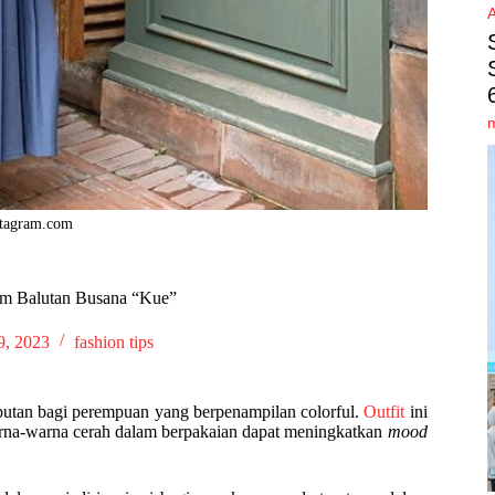
stagram.com
lam Balutan Busana “Kue”
, 2023
fashion tips
utan bagi perempuan yang berpenampilan colorful.
Outfit
ini
rna-warna cerah dalam berpakaian dapat meningkatkan
mood