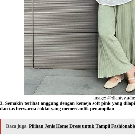
image: @diantyy.a/I
3. Semakin terlihat anggung dengan kemeja soft pink yang dilapi
dan tas berwarna coklat yang memercantik penampilan
Baca juga
Pilihan Jenis Home Dress untuk Tampil Fashionab