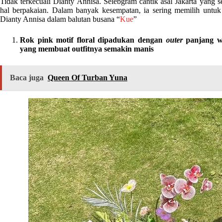
Tidak terkecuali Dianty Annisa. Selebgram cantik asal Jakarta yang 
hal berpakaian. Dalam banyak kesempatan, ia sering memilih untuk
Dianty Annisa dalam balutan busana “
Kue
”
Rok pink motif floral dipadukan dengan
outer
panjang wa
yang membuat outfitnya semakin manis
Baca juga
Queen Of Turban Yuna