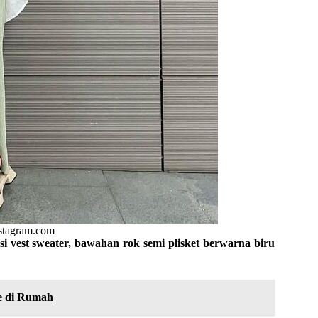
nstagram.com
si vest sweater, bawahan rok semi plisket berwarna biru
le di Rumah