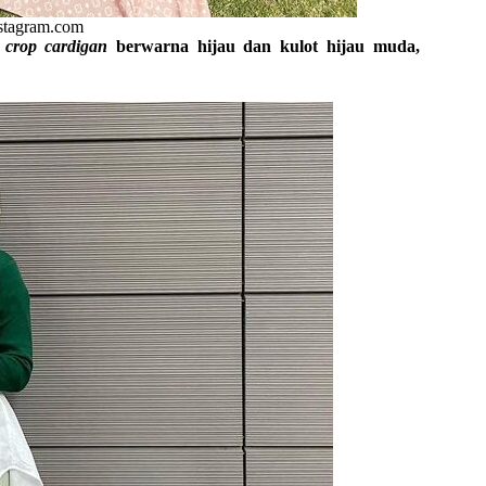
nstagram.com
n
crop cardigan
berwarna hijau dan kulot hijau muda,