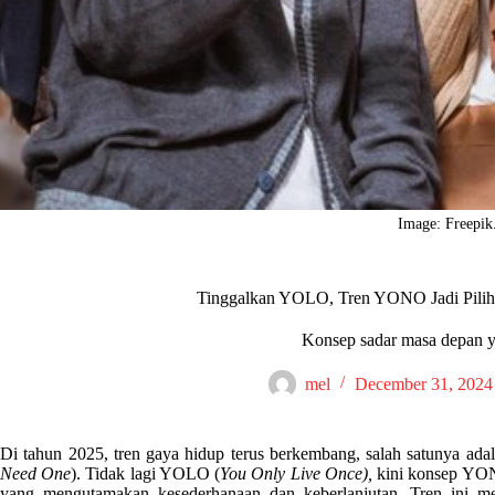
Image: Freepi
Tinggalkan YOLO, Tren YONO Jadi Pili
Konsep sadar masa depan y
mel
December 31, 2024
Di tahun 2025, tren gaya hidup terus berkembang, salah satunya ada
Need One
). Tidak lagi YOLO (
You Only Live Once),
kini konsep YON
yang mengutamakan kesederhanaan dan keberlanjutan. Tren ini me