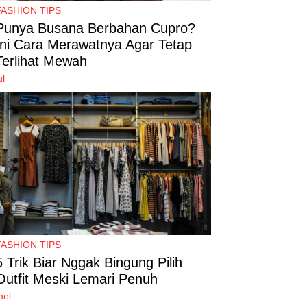
FASHION TIPS
Punya Busana Berbahan Cupro?
Ini Cara Merawatnya Agar Tetap
Terlihat Mewah
ul
FASHION TIPS
5 Trik Biar Nggak Bingung Pilih
Outfit Meski Lemari Penuh
mel