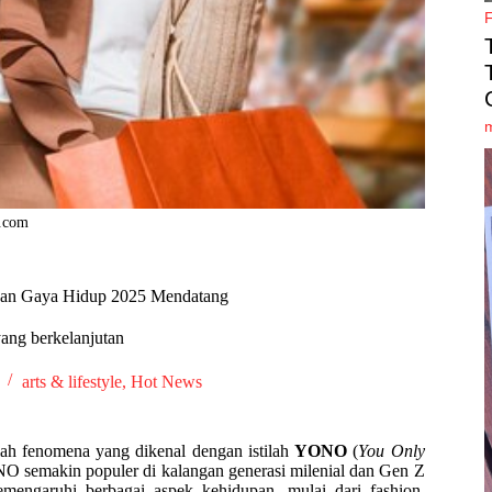
k.com
han Gaya Hidup 2025 Mendatang
ang berkelanjutan
arts & lifestyle
,
Hot News
lah fenomena yang dikenal dengan istilah
YONO
(
You Only
O semakin populer di kalangan generasi milenial dan Gen Z
mengaruhi berbagai aspek kehidupan, mulai dari fashion,