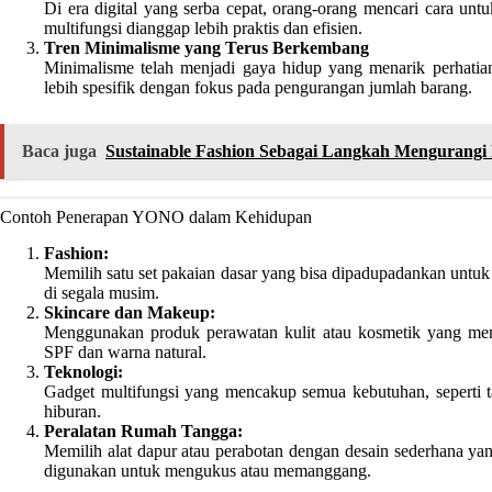
Di era digital yang serba cepat, orang-orang mencari cara u
multifungsi dianggap lebih praktis dan efisien.
Tren Minimalisme yang Terus Berkembang
Minimalisme telah menjadi gaya hidup yang menarik perhatia
lebih spesifik dengan fokus pada pengurangan jumlah barang.
Baca juga
Sustainable Fashion Sebagai Langkah Mengurangi 
Contoh Penerapan YONO dalam Kehidupan
Fashion:
Memilih satu set pakaian dasar yang bisa dipadupadankan untuk b
di segala musim.
Skincare dan Makeup:
Menggunakan produk perawatan kulit atau kosmetik yang memi
SPF dan warna natural.
Teknologi:
Gadget multifungsi yang mencakup semua kebutuhan, seperti t
hiburan.
Peralatan Rumah Tangga:
Memilih alat dapur atau perabotan dengan desain sederhana yang
digunakan untuk mengukus atau memanggang.