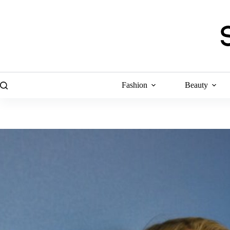
Skip
to
content
Fashion
Beauty