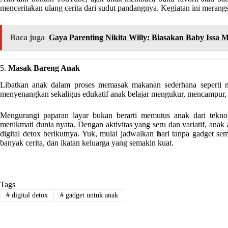
menceritakan ulang cerita dari sudut pandangnya. Kegiatan ini mera
Baca juga
Gaya Parenting Nikita Willy: Biasakan Baby Issa 
5.
Masak Bareng Anak
Libatkan anak dalam proses memasak makanan sederhana seperti me
menyenangkan sekaligus edukatif anak belajar mengukur, mencampur
Mengurangi paparan layar bukan berarti memutus anak dari tekno
menikmati dunia nyata. Dengan aktivitas yang seru dan variatif, ana
digital detox berikutnya. Yuk, mulai jadwalkan
h
ari tanpa gadget se
banyak cerita, dan ikatan keluarga yang semakin kuat.
Tags
#
digital detox
#
gadget untuk anak