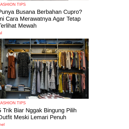
FASHION TIPS
Punya Busana Berbahan Cupro?
Ini Cara Merawatnya Agar Tetap
Terlihat Mewah
ul
FASHION TIPS
5 Trik Biar Nggak Bingung Pilih
Outfit Meski Lemari Penuh
mel