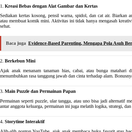
1.
Kreasi Bebas dengan Alat Gambar dan Kertas
Sediakan kertas kosong, pensil warna, spidol, dan cat air. Biarka
atau membuat komik mini. Aktivitas ini tidak hanya mengasah kreativ
sehat.
Baca juga
Evidence-Based Parenting, Mengapa Pola Asuh Ber
2.
Berkebun Mini
Ajak anak menanam tanaman hias, cabai, atau bunga matahari di 
menumbuhkan rasa tanggung jawab dan cinta terhadap alam. Bonusnya, a
3.
Main Puzzle dan Permainan Papan
Permainan seperti puzzle, ular tangga, atau uno bisa jadi alternatif
antar anggota keluarga, permainan ini juga melatih logika, strategi, dan
4.
Storytime Interaktif
Alih-alih nonton YouTube, ajak anak membaca buku favorit atau bac