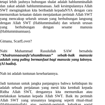
tetapi lebih jauhnya hubungan shalat adalah hablumminallah
dan zakat adalah hablumminanaas. Jadi kesimpulannya Allah
SWT menginginkan kita beribadah kepadaNYA dengan cara
memurnikan ketaatan dalam menjalankan perintah Allah SWT
yang mencakup seluruh urusan yang berhubungan langsung
dengan Allah SWT (Hablumminallah) dan seluruh urusan
yang berhubungan dengan sesame manusia
(Hablumminannaas).
Gimana, ScarfLover?
Nabi Muhammad Rasulullah SAW bersabda
:
“khairunnaasanfa’uhumlinnaas” sebaik-baik manusia
adalah yang paling bermanfaat bagi manusia yang lainnya.
(Al hadist).
Nah ini adalah tuntunan kesehariannya.
Jadi tuntunan untuk jangka panjangnya bahwa kehidupan itu
adalah sebuah perjalanan yang mesti kita kembali kepada
Ridha Allah SWT, dengannya kita memurnikan atau
melakukan ketaatan kepada Allah SWT. Baik itu perintah
Allah SWT yang urusannya langsung seperti ritual-ritual
(Hablumminallah) atau perintah-perintah kebaikan sosial