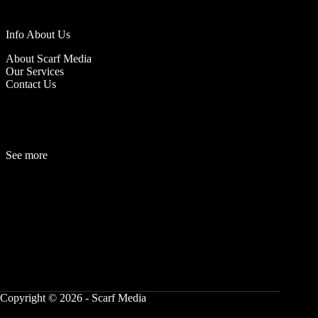
Info About Us
About Scarf Media
Our Services
Contact Us
See more
Fashion
Be
a
uty
Lifestyle
Travelogue
Cover Story
Hot News
References
Copyright © 2026 - Scarf Media