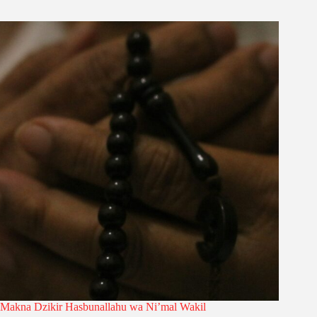
Makna Dzikir Hasbunallahu wa Ni’mal Wakil