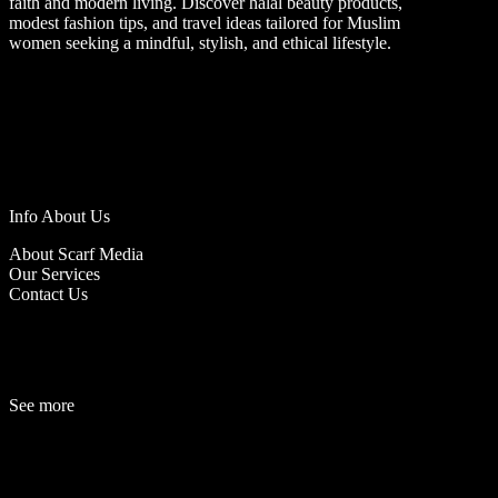
faith and modern living. Discover halal beauty products,
modest fashion tips, and travel ideas tailored for Muslim
women seeking a mindful, stylish, and ethical lifestyle.
Info About Us
About Scarf Media
Our Services
Contact Us
See more
Fashion
Be
a
uty
Lifestyle