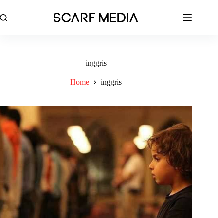
Skip
to
content
inggris
Home
inggris