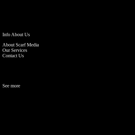
Info About Us
About Scarf Media
Our Services
Contact Us
See more
Fashion
Be
a
uty
Lifestyle
Travelogue
Cover Story
Hot News
References