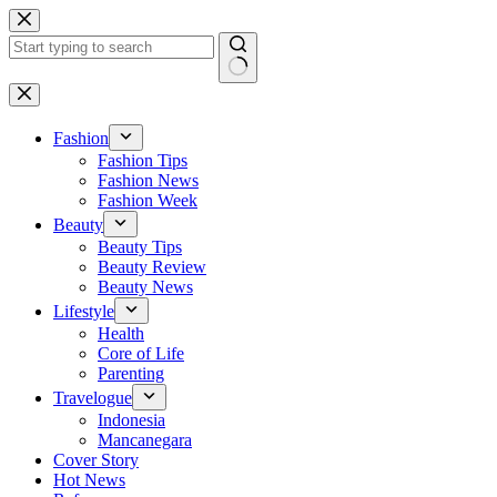
Skip
to
content
No
results
Fashion
Fashion Tips
Fashion News
Fashion Week
Beauty
Beauty Tips
Beauty Review
Beauty News
Lifestyle
Health
Core of Life
Parenting
Travelogue
Indonesia
Mancanegara
Cover Story
Hot News