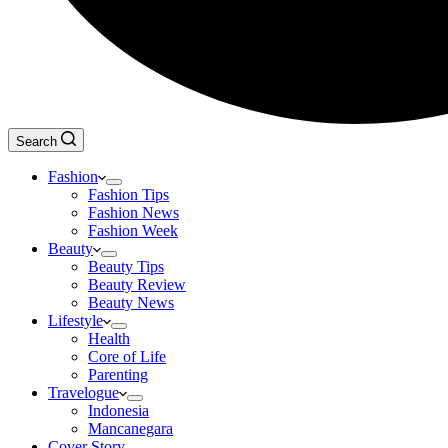
Search
Fashion
Fashion Tips
Fashion News
Fashion Week
Beauty
Beauty Tips
Beauty Review
Beauty News
Lifestyle
Health
Core of Life
Parenting
Travelogue
Indonesia
Mancanegara
Cover Story