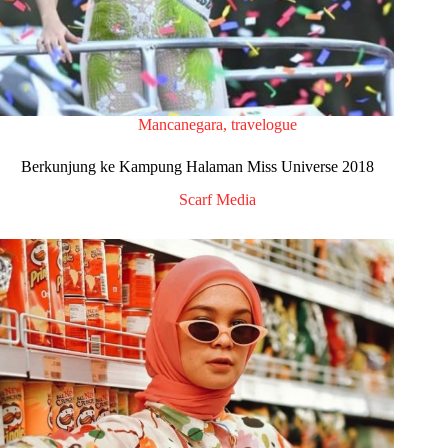
Mancanegara
,
travelogue
Berkunjung ke Kampung Halaman Miss Universe 2018
Scarf Media