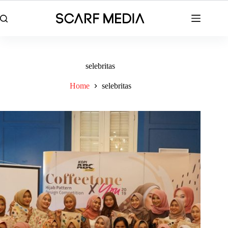
Skip
to
content
selebritas
Home
selebritas