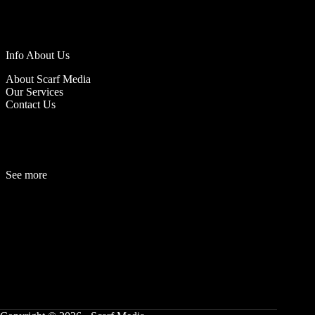
Info About Us
About Scarf Media
Our Services
Contact Us
See more
Fashion
Be
a
uty
Lifestyle
Travelogue
Cover Story
Hot News
References