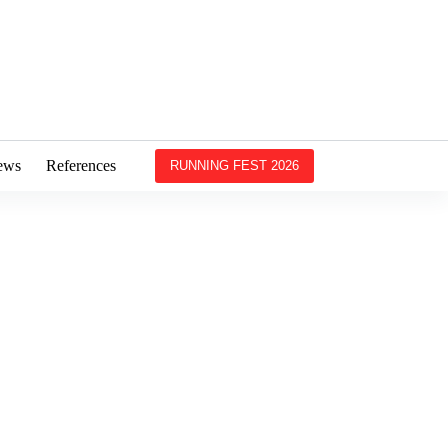
ews
References
RUNNING FEST 2026