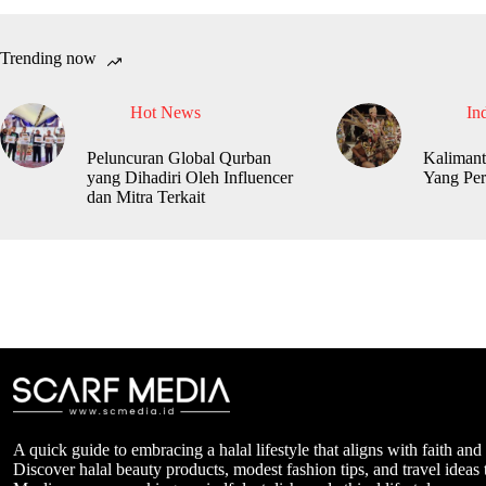
Trending now
Hot News
In
Peluncuran Global Qurban
Kalimant
yang Dihadiri Oleh Influencer
Yang Per
dan Mitra Terkait
A quick guide to embracing a halal lifestyle that aligns with faith and
Discover halal beauty products, modest fashion tips, and travel ideas t