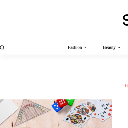
Skip
to
content
Fashion
Beauty
H