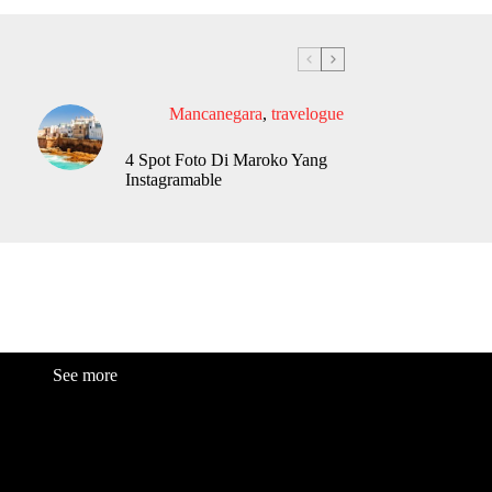
Mancanegara
,
travelogue
4 Spot Foto Di Maroko Yang
Instagramable
See more
Fashion
Be
a
uty
Lifestyle
Travelogue