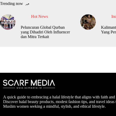
Trending now
Hot News
In
Peluncuran Global Qurban
Kalimant
yang Dihadiri Oleh Influencer
Yang Per
dan Mitra Terkait
A quick guide to embracing a halal lifestyle that aligns with faith and
Discover halal beauty products, modest fashion tips, and travel ideas t
Muslim women seeking a mindful, stylish, and ethical lifestyle.