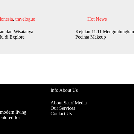
donesia
,
travelogue
Hot News
an dan Wisatanya
Kejutan 11.11 Menguntungkan
lu di Explore
Pecinta Makeup
Info About Us
About Scarf Media
Our Services
 modern living.
Contact Us
ailored for