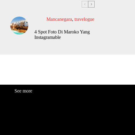
Mancanegara
,
travelogue
4 Spot Foto Di Maroko Yang
Instagramable
See more
Fashion
Be
a
uty
Lifestyle
Travelogue
Cover Story
Hot News