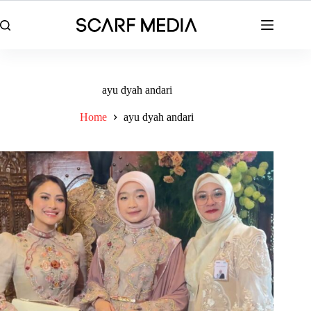
Skip
to
content
ayu dyah andari
Home
ayu dyah andari