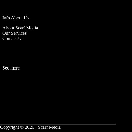
Info About Us
About Scarf Media
Our Services
Contact Us
See more
Fashion
Be
a
uty
Lifestyle
Travelogue
Cover Story
Hot News
References
Copyright © 2026 - Scarf Media