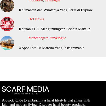
Indonesia
,
travelogue
Kalimantan dan Wisatanya Yang Perlu di Explore
Hot News
Kejutan 11.11 Menguntungkan Pecinta Makeup
Mancanegara
,
travelogue
4 Spot Foto Di Maroko Yang Instagramable
A quick guide to embracing a halal lifestyle that aligns with
faith and modern living. Discover halal beauty products,