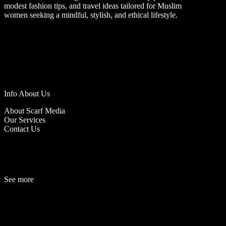
modest fashion tips, and travel ideas tailored for Muslim
women seeking a mindful, stylish, and ethical lifestyle.
Info About Us
About Scarf Media
Our Services
Contact Us
See more
Fashion
Be
a
uty
Lifestyle
Travelogue