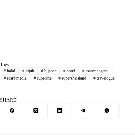
Tags
#
halal
#
hijab
#
hijaber
#
hotel
#
mancanegara
#
scarf media
#
supershe
#
supersheisland
#
travelogue
SHARE