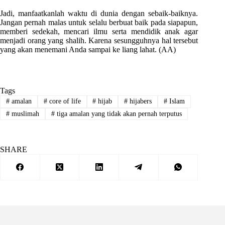
Jadi, manfaatkanlah waktu di dunia dengan sebaik-baiknya.
Jangan pernah malas untuk selalu berbuat baik pada siapapun,
memberi sedekah, mencari ilmu serta mendidik anak agar
menjadi orang yang shalih. Karena sesungguhnya hal tersebut
yang akan menemani Anda sampai ke liang lahat. (AA)
Tags
#
amalan
#
core of life
#
hijab
#
hijabers
#
Islam
#
muslimah
#
tiga amalan yang tidak akan pernah terputus
SHARE