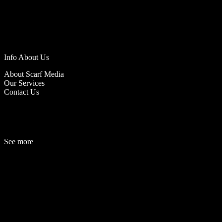
Info About Us
About Scarf Media
Our Services
Contact Us
See more
Fashion
Be
a
uty
Lifestyle
Travelogue
Cover Story
Hot News
References