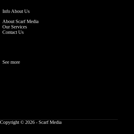
Info About Us
About Scarf Media
Our Services
Contact Us
See more
Fashion
Be
a
uty
Lifestyle
Travelogue
Cover Story
Hot News
References
Copyright © 2026 - Scarf Media