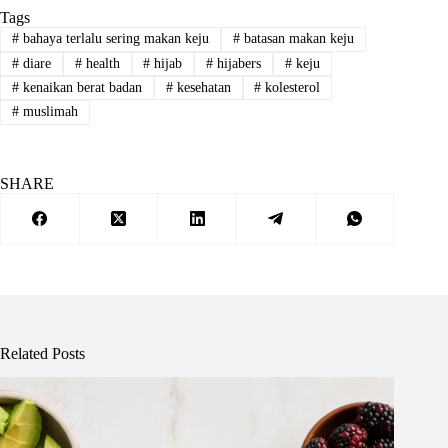
Tags
#
bahaya terlalu sering makan keju
#
batasan makan keju
#
diare
#
health
#
hijab
#
hijabers
#
keju
#
kenaikan berat badan
#
kesehatan
#
kolesterol
#
muslimah
SHARE
Related Posts