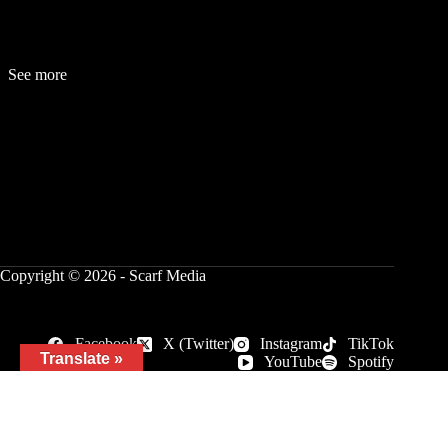
See more
Fashion
Be
a
uty
Lifestyle
Travelogue
Cover Story
Hot News
References
Copyright © 2026 - Scarf Media
Facebook
X (Twitter)
Instagram
TikTok
Translate »
YouTube
Spotify