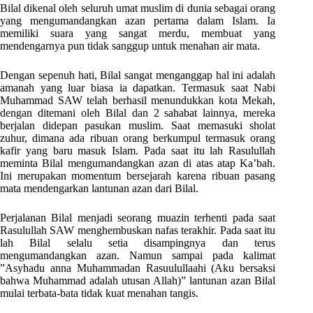
Bilal dikenal oleh seluruh umat muslim di dunia sebagai orang
yang mengumandangkan azan pertama dalam Islam. Ia
memiliki suara yang sangat merdu, membuat yang
mendengarnya pun tidak sanggup untuk menahan air mata.
Dengan sepenuh hati, Bilal sangat menganggap hal ini adalah
amanah yang luar biasa ia dapatkan. Termasuk saat Nabi
Muhammad SAW telah berhasil menundukkan kota Mekah,
dengan ditemani oleh Bilal dan 2 sahabat lainnya, mereka
berjalan didepan pasukan muslim. Saat memasuki sholat
zuhur, dimana ada ribuan orang berkumpul termasuk orang
kafir yang baru masuk Islam. Pada saat itu lah Rasulullah
meminta Bilal mengumandangkan azan di atas atap Ka’bah.
Ini merupakan momentum bersejarah karena ribuan pasang
mata mendengarkan lantunan azan dari Bilal.
Perjalanan Bilal menjadi seorang muazin terhenti pada saat
Rasulullah SAW menghembuskan nafas terakhir. Pada saat itu
lah Bilal selalu setia disampingnya dan terus
mengumandangkan azan. Namun sampai pada kalimat
”Asyhadu anna Muhammadan Rasuulullaahi (Aku bersaksi
bahwa Muhammad adalah utusan Allah)” lantunan azan Bilal
mulai terbata-bata tidak kuat menahan tangis.