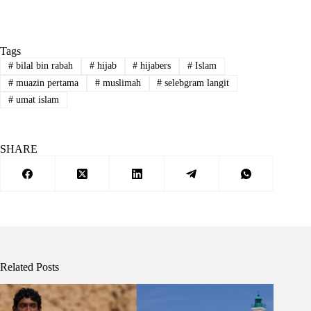
Tags
#
bilal bin rabah
#
hijab
#
hijabers
#
Islam
#
muazin pertama
#
muslimah
#
selebgram langit
#
umat islam
SHARE
Related Posts