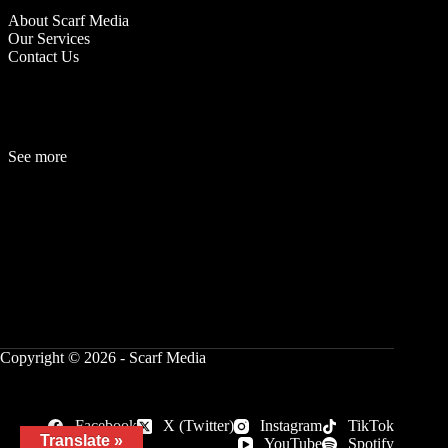
About Scarf Media
Our Services
Contact Us
See more
Fashion
Be
a
uty
Lifestyle
Travelogue
Cover Story
Hot News
References
Copyright © 2026 - Scarf Media
Facebook
X (Twitter)
Instagram
TikTok
Translate »
YouTube
Spotify