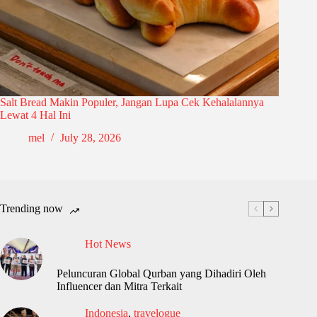
Salt Bread Makin Populer, Jangan Lupa Cek Kehalalannya
Lewat 4 Hal Ini
mel
July 28, 2026
Trending now
Hot News
Peluncuran Global Qurban yang Dihadiri Oleh
Influencer dan Mitra Terkait
Indonesia
,
travelogue