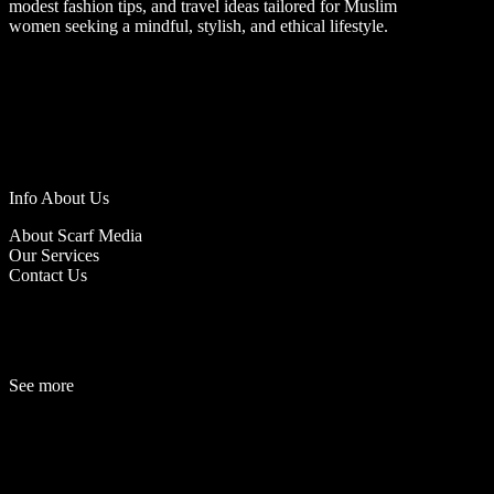
modest fashion tips, and travel ideas tailored for Muslim
women seeking a mindful, stylish, and ethical lifestyle.
Info About Us
About Scarf Media
Our Services
Contact Us
See more
Fashion
Be
a
uty
Lifestyle
Travelogue