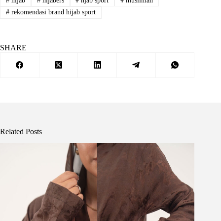
#
hijab
#
hijabers
#
hjab sport
#
muslimah
#
rekomendasi brand hijab sport
SHARE
Related Posts