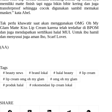
memiliki matte finish tapi ngga bikin bibir kering dan juga
transferproof sehingga cocok digunakan sambil memakai
masker.” kata Abel.
Tak perlu khawatir saat akan menggunakan OMG Oh My
Glam Matte Kiss Lip Cream karena telah terdaftar di BPOM
dan juga mendapatkan sertifikasi halal MUI. Untuk ibu hamil
dan menyusui juga aman lho, Scarf Lover.
(AA)
Tags
#
beauty news
#
brand lokal
#
halal beauty
#
lip cream
#
lip cream omg oh my glam
#
omg oh my glam
#
produk halal
#
rekomendasi lip cream lokal
SHARE