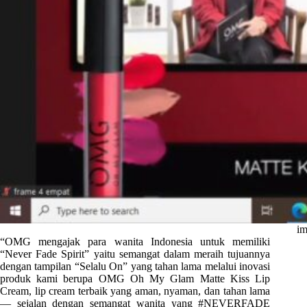
im
“OMG mengajak para wanita Indonesia untuk memiliki
“Never Fade Spirit” yaitu semangat dalam meraih tujuannya
dengan tampilan “Selalu On” yang tahan lama melalui inovasi
produk kami berupa OMG Oh My Glam Matte Kiss Lip
Cream, lip cream terbaik yang aman, nyaman, dan tahan lama
— sejalan dengan semangat wanita yang #NEVERFADE