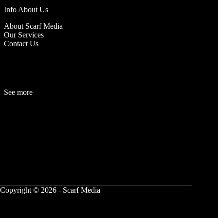
Info About Us
About Scarf Media
Our Services
Contact Us
See more
Fashion
Be
a
uty
Lifestyle
Travelogue
Cover Story
Hot News
References
Copyright © 2026 - Scarf Media