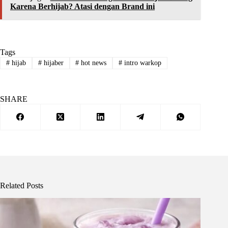
Karena Berhijab? Atasi dengan Brand ini
Tags
#
hijab
#
hijaber
#
hot news
#
intro warkop
SHARE
Related Posts