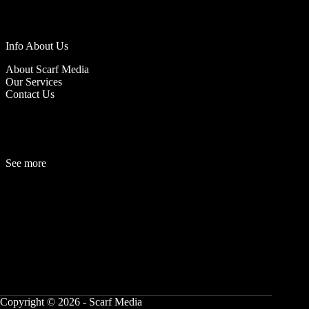
Info About Us
About Scarf Media
Our Services
Contact Us
See more
Fashion
Be
a
uty
Lifestyle
Travelogue
Cover Story
Hot News
References
Copyright © 2026 - Scarf Media