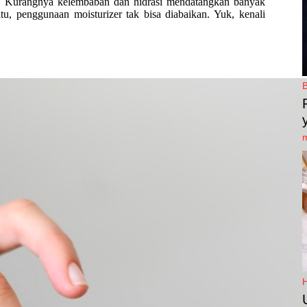
aik. Kurangnya kelembaban dan hidrasi mendatangkan banyak
itu, penggunaan moisturizer tak bisa diabaikan. Yuk, kenali
.