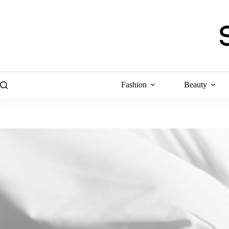
Skip
to
content
Fashion
Beauty