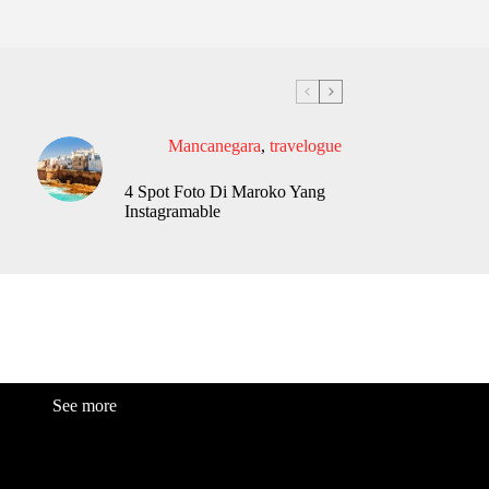
Mancanegara
,
travelogue
4 Spot Foto Di Maroko Yang
Instagramable
See more
Fashion
Be
a
uty