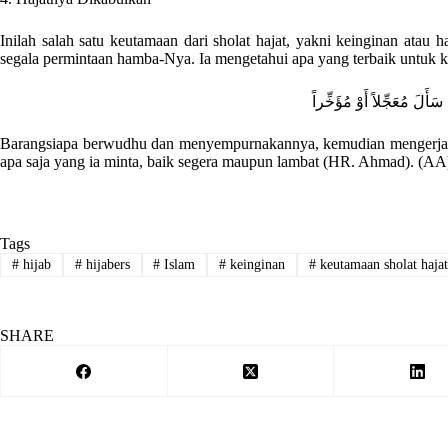
Inilah salah satu keutamaan dari sholat hajat, yakni keinginan ata
segala permintaan hamba-Nya. Ia mengetahui apa yang terbaik untuk 
 سَأَلَ مُعَجِّلاً أَوْ مُؤَخِّراً
Barangsiapa berwudhu dan menyempurnakannya, kemudian mengerjak
apa saja yang ia minta, baik segera maupun lambat (HR. Ahmad). (AA
Tags
#
hijab
#
hijabers
#
Islam
#
keinginan
#
keutamaan sholat haja
SHARE