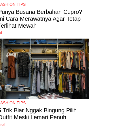
FASHION TIPS
Punya Busana Berbahan Cupro?
Ini Cara Merawatnya Agar Tetap
Terlihat Mewah
ul
FASHION TIPS
5 Trik Biar Nggak Bingung Pilih
Outfit Meski Lemari Penuh
mel