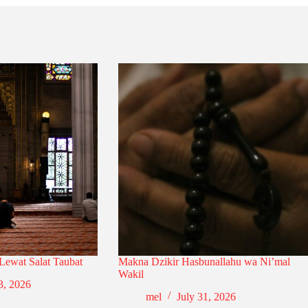
 Lewat Salat Taubat
Makna Dzikir Hasbunallahu wa Ni’mal
Wakil
3, 2026
mel
July 31, 2026