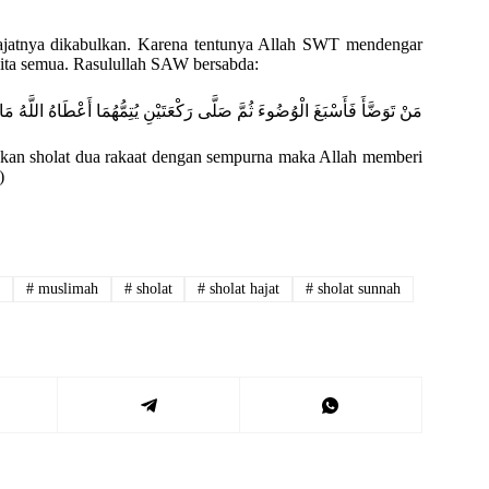
u hajatnya dikabulkan. Karena tentunya Allah SWT mendengar
kita semua. Rasulullah SAW bersabda:
مَنْ تَوَضَّأَ فَأَسْبَغَ الْوُضُوءَ ثُمَّ صَلَّى رَكْعَتَيْنِ يُتِمُّهُمَا أَعْطَاهُ اللَّهُ مَا
an sholat dua rakaat dengan sempurna maka Allah memberi
)
t
#
muslimah
#
sholat
#
sholat hajat
#
sholat sunnah