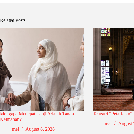
Related Posts
Mengapa Menepati Janji Adalah Tanda
Telusuri “Peta Jalan”
Keimanan?
mel
August 
mel
August 6, 2026