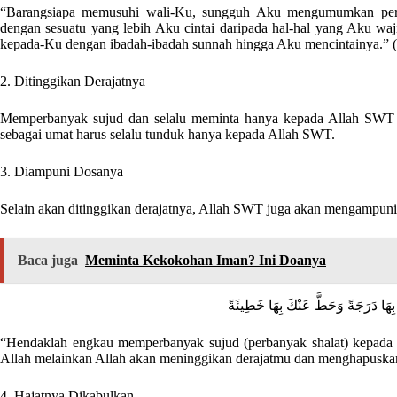
“Barangsiapa memusuhi wali-Ku, sungguh Aku mengumumkan per
dengan sesuatu yang lebih Aku cintai daripada hal-hal yang Aku w
kepada-Ku dengan ibadah-ibadah sunnah hingga Aku mencintainya.” 
2. Ditinggikan Derajatnya
Memperbanyak sujud dan selalu meminta hanya kepada Allah SWT m
sebagai umat harus selalu tunduk hanya kepada Allah SWT.
3. Diampuni Dosanya
Selain akan ditinggikan derajatnya, Allah SWT juga akan mengampuni 
Baca juga
Meminta Kekokohan Iman? Ini Doanya
هُ بِهَا دَرَجَةً وَحَطَّ عَنْكَ بِهَا خَطِيئَةً
“Hendaklah engkau memperbanyak sujud (perbanyak shalat) kepada 
Allah melainkan Allah akan meninggikan derajatmu dan menghapusk
4. Hajatnya Dikabulkan