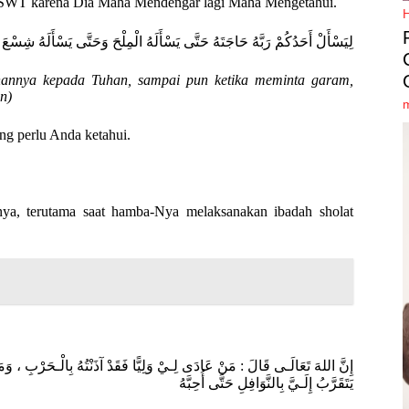
ah SWT karena Dia Maha Mendengar lagi Maha Mengetahui.
لِيَسْأَلْ أَحَدُكُمْ رَبَّهُ حَاجَتَهُ حَتَّى يَسْأَلَهُ الْمِلْحَ وَحَتَّى يَسْأَلَهُ شِسْعَ نَ
uhannya kepada Tuhan, sampai pun ketika meminta garam,
n)
ng perlu Anda ketahui.
nya, terutama saat hamba-Nya melaksanakan ibadah sholat
إِنَّ اللهَ تَعَالَـى قَالَ : مَنْ عَادَى لِـيْ وَلِيًّا فَقَدْ آذَنْتُهُ بِالْـحَرْبِ ، وَمَ
يَتَقَرَّبُ إِلَـيَّ بِالنَّوَافِلِ حَتَّى أُحِبَّهُ