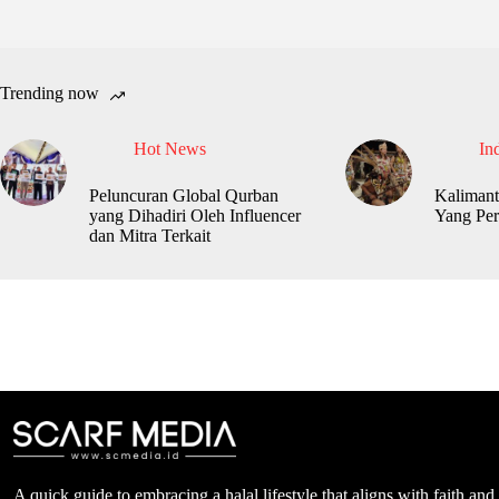
Trending now
Hot News
In
Peluncuran Global Qurban
Kalimant
yang Dihadiri Oleh Influencer
Yang Per
dan Mitra Terkait
A quick guide to embracing a halal lifestyle that aligns with faith and