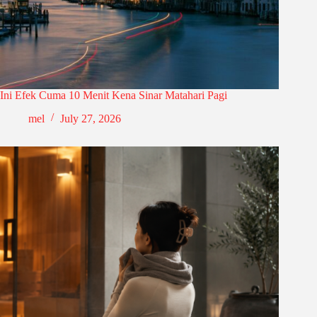
Ini Efek Cuma 10 Menit Kena Sinar Matahari Pagi
mel
July 27, 2026