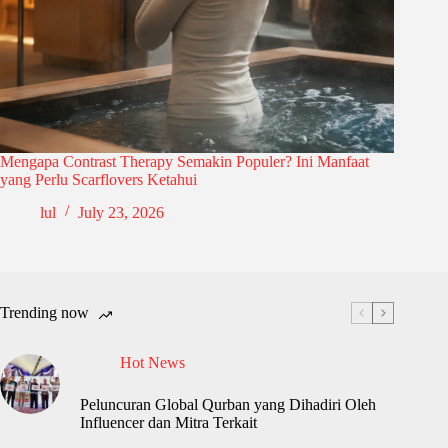
Mengapa Contrast Therapy Semakin Populer? Ini Manfaat
yang Perlu Scarflovers Ketahui
lul
July 23, 2026
Trending now
Hot News
Peluncuran Global Qurban yang Dihadiri Oleh
Influencer dan Mitra Terkait