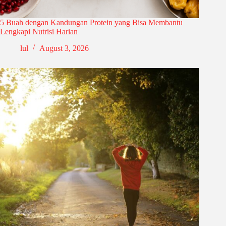
5 Buah dengan Kandungan Protein yang Bisa Membantu
Lengkapi Nutrisi Harian
lul
August 3, 2026