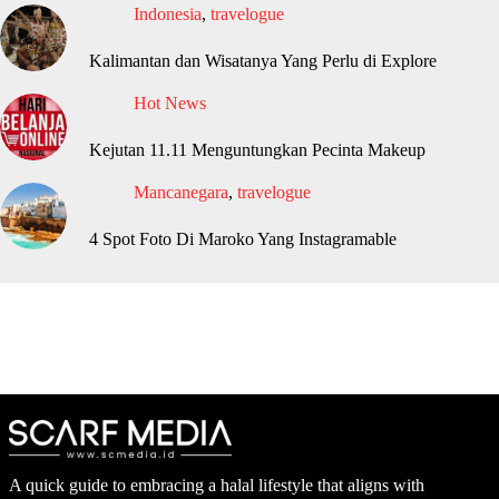
Indonesia
,
travelogue
Kalimantan dan Wisatanya Yang Perlu di Explore
Hot News
Kejutan 11.11 Menguntungkan Pecinta Makeup
Mancanegara
,
travelogue
4 Spot Foto Di Maroko Yang Instagramable
A quick guide to embracing a halal lifestyle that aligns with