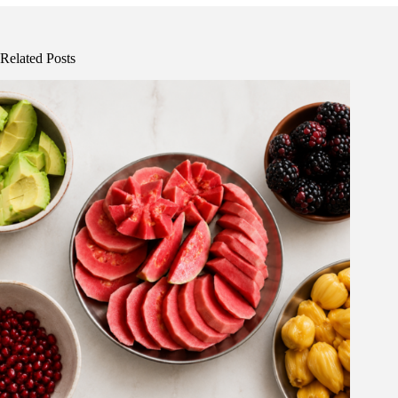
Related Posts