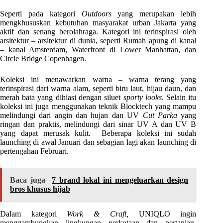
Seperti pada kategori
Outdoors
yang merupakan lebih
mengkhususkan kebutuhan masyarakat urban Jakarta yang
aktif dan senang berolahraga. Kategori ini terinspirasi oleh
arsitektur – arsitektur di dunia, seperti Rumah apung di kanal
– kanal Amsterdam, Waterfront di Lower Manhattan, dan
Circle Bridge Copenhagen.
Koleksi ini menawarkan warna – warna terang yang
terinspirasi dari warna alam, seperti biru laut, hijau daun, dan
merah bata yang dihiasi dengan siluet
sporty looks
. Selain itu
koleksi ini juga menggunakan teknik Blocktech yang mampu
melindungi dari angin dan hujan dan UV
Cut Parka
yang
ringan dan praktis, melindungi dari sinar UV A dan UV B
yang dapat merusak kulit. Beberapa koleksi ini sudah
launching di awal Januari dan sebagian lagi akan launching di
pertengahan Februari.
Baca juga
7 brand lokal ini mengeluarkan design
bros khusus hijab
Dalam kategori
Work & Craft,
UNIQLO ingin
menggambungkan lingkungan perkotaan dan pertanian.