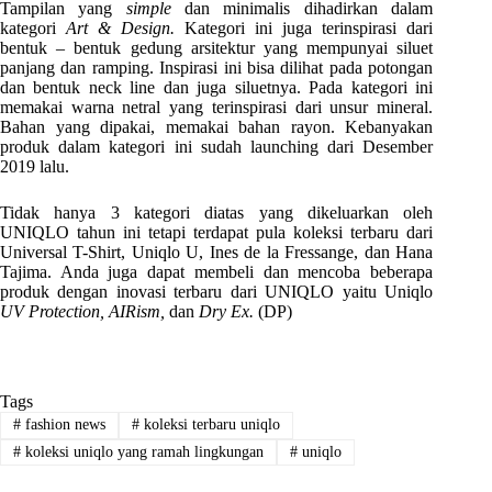
Tampilan yang
simple
dan minimalis dihadirkan dalam
kategori
Art & Design.
Kategori ini juga terinspirasi dari
bentuk – bentuk gedung arsitektur yang mempunyai siluet
panjang dan ramping. Inspirasi ini bisa dilihat pada potongan
dan bentuk neck line dan juga siluetnya. Pada kategori ini
memakai warna netral yang terinspirasi dari unsur mineral.
Bahan yang dipakai, memakai bahan rayon. Kebanyakan
produk dalam kategori ini sudah launching dari Desember
2019 lalu.
Tidak hanya 3 kategori diatas yang dikeluarkan oleh
UNIQLO tahun ini tetapi terdapat pula koleksi terbaru dari
Universal T-Shirt, Uniqlo U, Ines de la Fressange, dan Hana
Tajima. Anda juga dapat membeli dan mencoba beberapa
produk dengan inovasi terbaru dari UNIQLO yaitu Uniqlo
UV Protection, AIRism,
dan
Dry Ex.
(DP)
Tags
#
fashion news
#
koleksi terbaru uniqlo
#
koleksi uniqlo yang ramah lingkungan
#
uniqlo