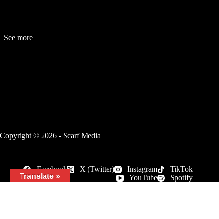
See more
Fashion
Be
a
uty
Lifestyle
Travelogue
Cover Story
Hot News
References
Copyright © 2026 - Scarf Media
Facebook
X (Twitter)
Instagram
TikTok
Translate »
YouTube
Spotify