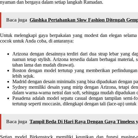
nyaman dan bergaya dalam setiap langkah Ramadan.
Baca juga
Glashka Pertahankan Slow Fashion Ditengah Gemp
Untuk melengkapi gaya berpakaian yang modest dan elegan selama
cocok untuk Anda coba, di antaranya:
Arizona dengan desainnya terdiri dari dua strap lebar yang d
namun tetap stylish. Arizona tersedia dalam berbagai material, se
tahan lama dan mudah dirawat).
Boston dengan model tertutup yang memberikan perlindungan
lebih sejuk.
Madrid dengan desain minimalis yang bisa dipadukan dengan pa
Sydney memiliki desain yang mirip dengan Arizona, tetapi deng
dalam warna-warna netral dan soft, sehingga mudah dipadukan d
Pasadena adalah model sepatu casual dengan tampilan semi-fo
tertutup seperti
moccasin, dilengkapi dengan tali (lace-up) untuk
Baca juga
Tampil Beda Di Hari Raya Dengan Gaya Timeless y
Setiap model Birkenstock memiliki keunikan dan fungsi masing-