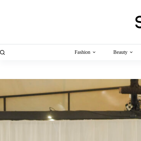
Skip
to
content
Fashion
Beauty