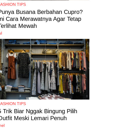
FASHION TIPS
Punya Busana Berbahan Cupro?
Ini Cara Merawatnya Agar Tetap
Terlihat Mewah
ul
FASHION TIPS
5 Trik Biar Nggak Bingung Pilih
Outfit Meski Lemari Penuh
mel