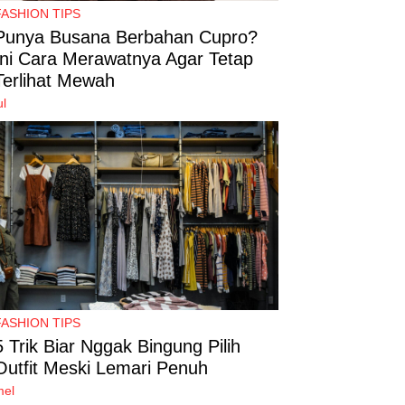
FASHION TIPS
Punya Busana Berbahan Cupro?
Ini Cara Merawatnya Agar Tetap
Terlihat Mewah
ul
FASHION TIPS
5 Trik Biar Nggak Bingung Pilih
Outfit Meski Lemari Penuh
mel