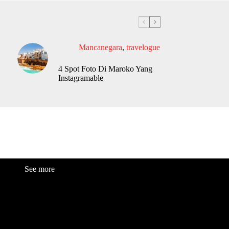
Mancanegara
,
travelogue
4 Spot Foto Di Maroko Yang
Instagramable
See more
Fashion
Be
a
uty
Lifestyle
Travelogue
Cover Story