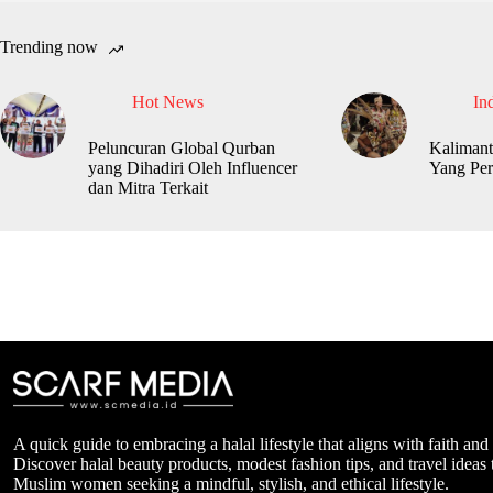
Trending now
Hot News
In
Peluncuran Global Qurban
Kalimant
yang Dihadiri Oleh Influencer
Yang Per
dan Mitra Terkait
A quick guide to embracing a halal lifestyle that aligns with faith and
Discover halal beauty products, modest fashion tips, and travel ideas t
Muslim women seeking a mindful, stylish, and ethical lifestyle.