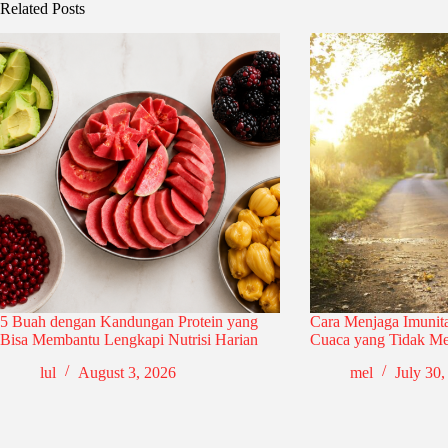
Related Posts
5 Buah dengan Kandungan Protein yang
Cara Menjaga Imunit
Bisa Membantu Lengkapi Nutrisi Harian
Cuaca yang Tidak M
lul
August 3, 2026
mel
July 30,