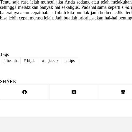
Tentu saja rasa lelah muncul jika Anda sedang atau telah melakukan b
sehingga melakukan banyak hal sekaligus. Padahal sama seperti
smar
baterainya akan cepat habis. Tubuh kita pun tak jauh berbeda. Jika t
bisa lebih cepat merasa lelah. Jadi buatlah prioritas akan hal-hal pent
Tags
#
health
#
hijab
#
hijabers
#
tips
SHARE