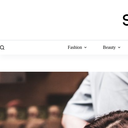
Skip
to
content
Fashion
Beauty