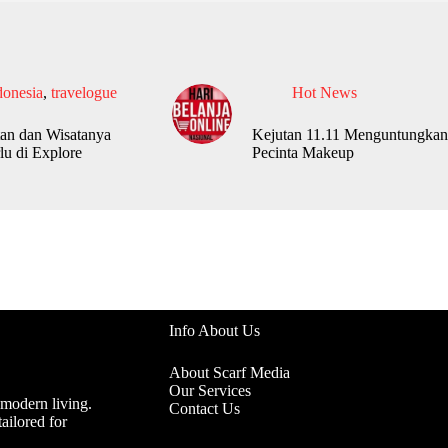
donesia
,
travelogue
Hot News
an dan Wisatanya
Kejutan 11.11 Menguntungkan
lu di Explore
Pecinta Makeup
Info About Us
About Scarf Media
Our Services
 modern living.
Contact Us
ailored for