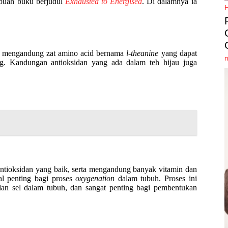
ebuah buku berjudul
Exhausted to Energised
. Di dalamnya ia
 ini mengandung zat amino acid bernama
l-theanine
yang dapat
g. Kandungan antioksidan yang ada dalam teh hijau juga
ntioksidan yang baik, serta mengandung banyak vitamin dan
l penting bagi proses
oxygenation
dalam tubuh. Proses ini
dan sel dalam tubuh, dan sangat penting bagi pembentukan