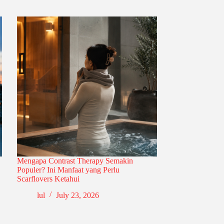
Mengapa Contrast Therapy Semakin
Populer? Ini Manfaat yang Perlu
Scarflovers Ketahui
lul
July 23, 2026