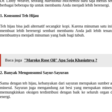
Dr. Libby Weaver, seorang
nutritional biochemist
baru saja merilis s
berbagai beberapa tip untuk membantu Anda menjadi lebih berenergi.
1. Konsumsi Teh Hijau
Teh hijau bisa jadi alternatif secangkir kopi. Karena minuman satu
membuat lebih berenergi sembari membantu Anda jadi lebih tenan
membuatnya menjadi minuman yang baik bagi tubuh.
Baca juga
"Maroko Rose Oil" Apa Saja Khasiatnya ?
2. Banyak Mengonsumsi Sayur-Sayuran
Sama dengan teh hijau, kebanyakan dari sayuran merupakan sumber a
mineral. Sayuran juga mengandung zat besi yang merupakan minera
memungkinkan oksigen terdistribusi dengan baik ke seluruh organ 
energi.