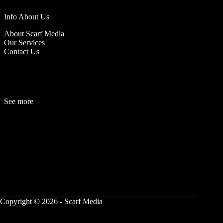
Info About Us
About Scarf Media
Our Services
Contact Us
See more
Fashion
Be
a
uty
Lifestyle
Travelogue
Cover Story
Hot News
References
Copyright © 2026 - Scarf Media