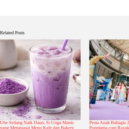
Related Posts
Ube Sedang Naik Daun, Si Ungu Manis
Pesta Anak Bahagia 2
yang Menguasai Menu Kafe dan Bakery
Popmama.com Rayak