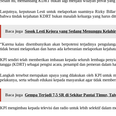
Selain itu, memandang KDRT bukan lagi menjadi wilayah privat yang h
Lanjutnya, keputusan Lesti untuk melaporkan suaminya Rizky Bil
bahwa tindak kejahatan KDRT bukan masalah keluarga yang harus dit
Baca juga
Sosok Lesti Kejora yang Sedang Menunggu Kelahi
“Karena kalau disembunyikan akan berpotensi terjadinya pengulangan
tidak berani melaporkan dan harus ada keberanian melaporkan kejahata
KPI sendiri telah memberikan imbauan kepada seluruh lembaga penyi
tangga (KDRT) sebagai pengisi acara, penampil dan pemeran dalam hal 
Langkah tersebut merupakan upaya yang dilakukan oleh KPI untuk 
pelakunya, serta sebuah edukasi kepada masyarakat agar tidak memb
Baca juga
Gempa Terjadi 7,5 SR di Sekitar Pantai Timur, Ta
KPI mengimbau kepada televisi dan radio untuk lebih selektif dalam me