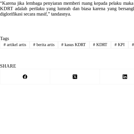
“Karena jika lembaga penyiaran memberi ruang kepada pelaku maka i
KDRT adalah perilaku yang lumrah dan biasa karena yang bersangku
diglorifikasi secara masif,” tandasnya.
Tags
#
artikel artis
#
berita artis
#
kasus KDRT
#
KDRT
#
KPI
#
SHARE