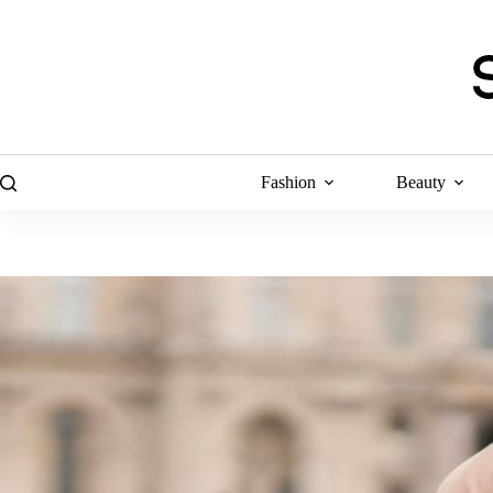
Skip
to
content
Fashion
Beauty