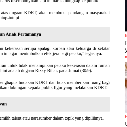
arus disembunyikan tapi ini harus diungkap ke publik.
lar atas dugaan KDRT, akan membuka pandangan masyarakat
utup-tutupi.
ran Anak Pertamanya
 kekerasan serupa apalagi korban atau keluarga di sekitar
n ini agar menimbulkan efek jera bagi pelaku,” tegasnya.
aran untuk tidak menampilkan pelaku kekerasan dalam rumah
ini adalah dugaan Rizky Billar, pada Jumat (30/9).
menghapus tindakan KDRT dan tidak memberikan ruang bagi
erikan dukungan kepada publik figur yang melakukan KDRT.
iwan
milih talent atau narasumber dalam topik yang dipilihnya.