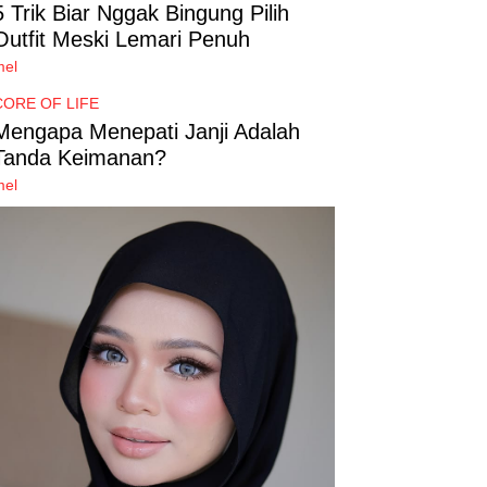
5 Trik Biar Nggak Bingung Pilih
Outfit Meski Lemari Penuh
mel
CORE OF LIFE
Mengapa Menepati Janji Adalah
Tanda Keimanan?
mel