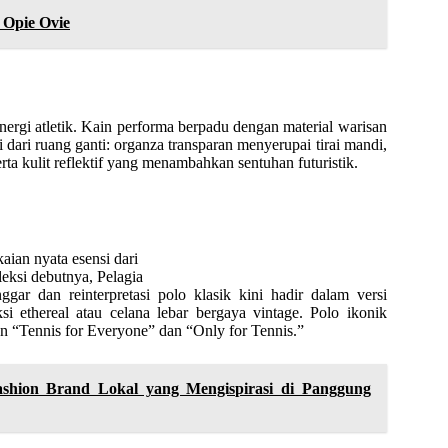
 Opie Ovie
nergi atletik. Kain performa berpadu dengan material warisan
 dari ruang ganti: organza transparan menyerupai tirai mandi,
ta kulit reflektif yang menambahkan sentuhan futuristik.
aian nyata esensi dari
eksi debutnya, Pelagia
gar dan reinterpretasi polo klasik kini hadir dalam versi
si ethereal atau celana lebar bergaya vintage. Polo ikonik
san “Tennis for Everyone” dan “Only for Tennis.”
hion Brand Lokal yang Mengispirasi di Panggung