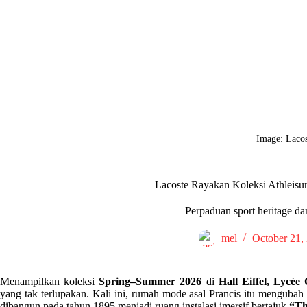
Image: Laco
Lacoste Rayakan Koleksi Athleis
Perpaduan sport heritage d
mel
October 21,
Menampilkan koleksi
Spring–Summer 2026
di
Hall Eiffel, Lycée
yang tak terlupakan. Kali ini, rumah mode asal Prancis itu menguba
dibangun pada tahun 1895 menjadi ruang instalasi imersif bertajuk
“Th