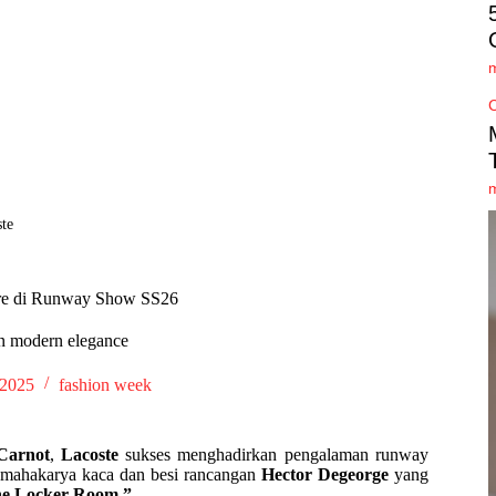
ste
ure di Runway Show SS26
an modern elegance
 2025
fashion week
 Carnot
,
Lacoste
sukses menghadirkan pengalaman runway
h mahakarya kaca dan besi rancangan
Hector Degeorge
yang
e Locker Room.”