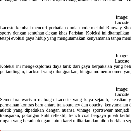
Image:
Lacoste
Lacoste kembali mencuri perhatian dunia mode melalui Runway S
sporty dengan sentuhan elegan khas Parisian. Koleksi ini ditampilka
tetapi evolusi gaya hidup yang mengutamakan kenyamanan tanpa menin
Image:
Lacoste
Koleksi ini mengeksplorasi daya tarik dari gaya berpakaian yang bel
pertandingan, tracksuit yang dilonggarkan, hingga momen-momen yan
Image:
Lacoste
Sementara warisan olahraga Lacoste yang kaya sejarah, keaslia
permainan kontras baru antara transparency dan opacity, kenyamanan da
atletik yang dipadukan dengan nuansa vintage sportswear menjadi d
transparan, potongan kulit reflektif, trench coat bergaya jubah bert
ringan yang beradu dengan katun karet utilitarian dan nilon berkilau sep