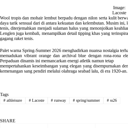
Image:
Lacoste
Wool tropis dan mohair lembut berpadu dengan nilon serta kulit ber
daya tarik sensual dari di antara kekuatan dan kelembutan. Musim ini,
tenis, diterjemahkan menjadi sulaman halus yang menonjolkan keahlian
Lenglen juga kembali, menampilkan detail tipping khas yang terinspiras
gagang raket tenis.
Palet warna Spring-Summer 2026 menghadirkan nuansa nostalgia terha
memadukan vibrant orange dan archival blue dengan rona-rona eleg
Perpaduan dinamis ini memancarkan energi atletik namun tetap
mempertahankan keseimbangan yang elegan yang disempurnakan den
kemenangan sang pendiri melalui olahraga seabad lalu, di era 1920-an.
Tags
#
athleisure
#
Lacoste
#
runway
#
spring/summer
#
ss26
SHARE