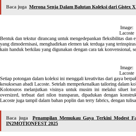
Baca juga
Merona Senja Dalam Balutan Koleksi dari Gistex X
Image:
Lacoste
Bentuk dan tekstur dirancang untuk mengedepankan fleksibilitas dan e
yang dimodernisasi, menghadirkan elemen tak terduga yang terinspirasi
kain handuk berkilau yang digunakan dengan cara tak konvensional, ser
Image:
Lacoste
Setiap potongan dalam koleksi ini menggali kreativitas dari gaya berpak
kesuksesan abadi Lacoste. Setelah memperkenalkan tailoring dalam kol
Kolotouros melanjutkan visinya untuk musim ini melalui siluet long
oversized, terbuat dari nilon transparan, dipadukan dengan konstruk
Lacoste juga tampil dalam bahan poplin dan terry fabrics, dengan tuli
Baca juga
Penampilan Memukau Gaya Terkini Modest Fas
IN2MOTIONFEST 2025