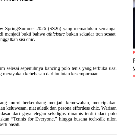
how Spring/Summer 2026 (SS26) yang memadukan semangat
n di menjadi bukti bahwa
athleisure
bukan sekadar tren sesaat,
ggalkan sisi chic.
um selesai sepenuhnya kancing polo tenis yang terbuka usai
g merayakan kebebasan dari tuntutan kesempurnaan.
n yang murni berkembang menjadi kemewahan, menciptakan
n keluwesan, niat atletik dan pesona effortless chic. Warisan
asar dari gaya elegan sekaligus dinamis terdiri dari polo
uliskan “Tennis for Everyone,” hingga busana tech-silk nilon
erti basah.