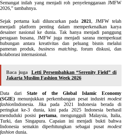
Semangat inilah yang menjadi roh penyelenggaraan JMFW
2026,” tambahnya.
Sejak pertama kali diluncurkan pada
2021
, JMFW telah
menjadi platform penting dalam memperkenalkan karya
desainer nasional ke dunia. Tak hanya menjadi panggung
peragaan busana, JMFW juga menjadi sarana memperkuat
hubungan antara kreativitas dan peluang bisnis melalui
pameran produk,
business matching
, forum diskusi, dan
kolaborasi internasional.
Baca juga
Letti Persembahkan “Serenity Field” di
Jakarta Muslim Fashion Week 2026
Data dari
State of the Global Islamic Economy
(SGIE)
menunjukkan perkembangan pesat industri
modest
fashion
Indonesia. Jika pada 2021 Indonesia berada di
peringkat ke-3 dunia, kini pada 2025 Indonesia berhasil
menduduki posisi
pertama
, mengungguli Malaysia, Italia,
Turki, dan Singapura. Capaian ini menjadi bukti bahwa
Indonesia semakin diperhitungkan sebagai pusat
modest
fashion
dunia.