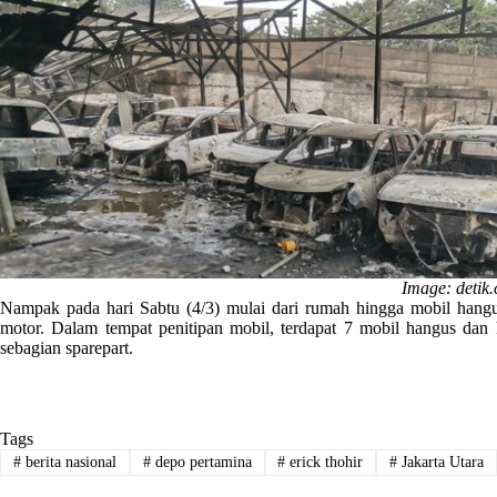
Image: detik
Nampak pada hari Sabtu (4/3) mulai dari rumah hingga mobil hang
motor. Dalam tempat penitipan mobil, terdapat 7 mobil hangus dan
sebagian sparepart.
Tags
#
berita nasional
#
depo pertamina
#
erick thohir
#
Jakarta Utara