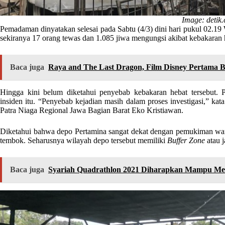
Image: detik
Pemadaman dinyatakan selesai pada Sabtu (4/3) dini hari pukul 02.19
sekiranya 17 orang tewas dan 1.085 jiwa mengungsi akibat kebakaran h
Baca juga
Raya and The Last Dragon, Film Disney Pertama B
Hingga kini belum diketahui penyebab kebakaran hebat tersebut.
insiden itu. “Penyebab kejadian masih dalam proses investigasi,” 
Patra Niaga Regional Jawa Bagian Barat Eko Kristiawan.
Diketahui bahwa depo Pertamina sangat dekat dengan pemukiman warg
tembok. Seharusnya wilayah depo tersebut memiliki
Buffer Zone
atau 
Baca juga
Syariah Quadrathlon 2021 Diharapkan Mampu Me