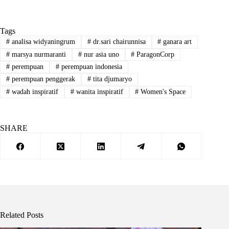
Tags
#
analisa widyaningrum
#
dr.sari chairunnisa
#
ganara art
#
marsya nurmaranti
#
nur asia uno
#
ParagonCorp
#
perempuan
#
perempuan indonesia
#
perempuan penggerak
#
tita djumaryo
#
wadah inspiratif
#
wanita inspiratif
#
Women's Space
SHARE
Related Posts