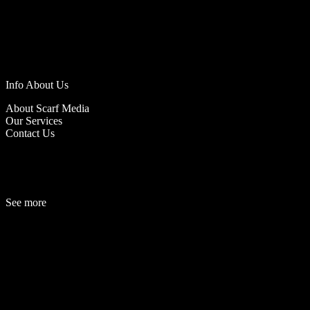
Info About Us
About Scarf Media
Our Services
Contact Us
See more
Fashion
Be
a
uty
Lifestyle
Travelogue
Cover Story
Hot News
References