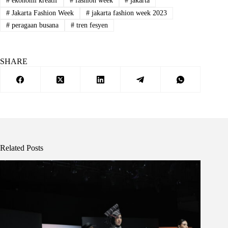
#
ekonomi kreatif
#
fashion week
#
jakarta
#
Jakarta Fashion Week
#
jakarta fashion week 2023
#
peragaan busana
#
tren fesyen
SHARE
Related Posts