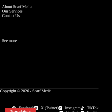
About Scarf Media
Our Services
Contact Us
See more
Fashion
Be
a
uty
Lifestyle
Travelogue
Cover Story
Hot News
References
Copyright © 2026 - Scarf Media
Facebook
X (Twitter)
Instagram
TikTok
Translate »