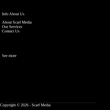
Info About Us
About Scarf Media
Our Services
Contact Us
See more
Fashion
Be
a
uty
Lifestyle
Travelogue
Cover Story
Hot News
References
Copyright © 2026 - Scarf Media