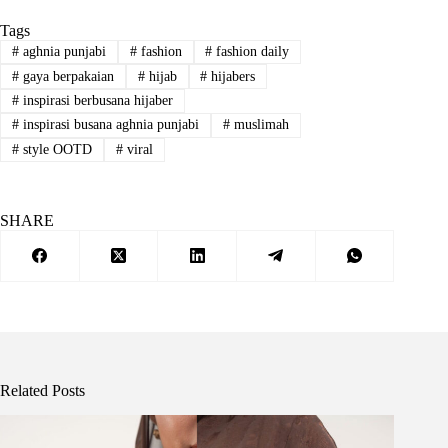
Tags
#
aghnia punjabi
#
fashion
#
fashion daily
#
gaya berpakaian
#
hijab
#
hijabers
#
inspirasi berbusana hijaber
#
inspirasi busana aghnia punjabi
#
muslimah
#
style OOTD
#
viral
SHARE
Related Posts